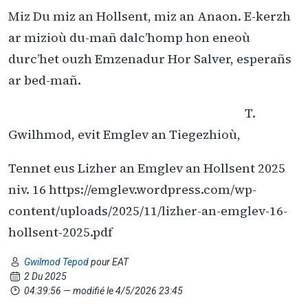
Miz Du miz an Hollsent, miz an Anaon. E-kerzh
ar mizioù du-mañ dalc’homp hon eneoù
durc’het ouzh Emzenadur Hor Salver, esperañs
ar bed-mañ.
T.
Gwilhmod, evit Emglev an Tiegezhioù,
Tennet eus Lizher an Emglev an Hollsent 2025
niv. 16 https://emglev.wordpress.com/wp-
content/uploads/2025/11/lizher-an-emglev-16-
hollsent-2025.pdf
Gwilmod Tepod
pour EAT
2 Du 2025
04:39:56
— modifié le 4/5/2026 23:45