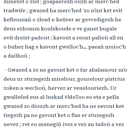
dimezet o zud ; goapaerezh ouzh ar merc’hed
tradwife ; gwazed ha merc’hed ‘zo n’int ket evit
kefleuniañ o zlead e-keñver ar gevredigezh he
deus ezhomm koulskoude e ve ganet bugale
evit dreist-padout : kavout a reont palioù all en
o buhez hag e kavont gwelloc’h... paeañ muioc’h
a dailhoù ;
- Gwazed a zo ne gavont ket o far abalamour m’o
deus ur stuzegezh mirelour, gourelour pistrius
zoken a-wechoù, hervez ar venelouriezh. Ur
gwallefed eus al luskad #MeToo eo eta e pella
gwazed zo diouzh ar merc’hed ha ne savont ket
tiegezh pa ne gavont ket o flas er stuzegezh
nevez ; ret eo menegiñ ivez e vez an tadoù a vez