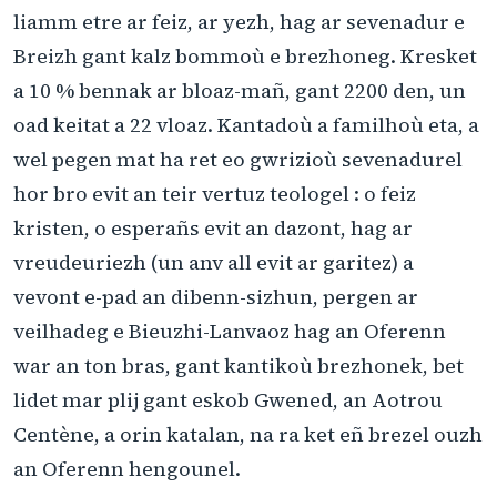
liamm etre ar feiz, ar yezh, hag ar sevenadur e
Breizh gant kalz bommoù e brezhoneg. Kresket
a 10 % bennak ar bloaz-mañ, gant 2200 den, un
oad keitat a 22 vloaz. Kantadoù a familhoù eta, a
wel pegen mat ha ret eo gwrizioù sevenadurel
hor bro evit an teir vertuz teologel : o feiz
kristen, o esperañs evit an dazont, hag ar
vreudeuriezh (un anv all evit ar garitez) a
vevont e-pad an dibenn-sizhun, pergen ar
veilhadeg e Bieuzhi-Lanvaoz hag an Oferenn
war an ton bras, gant kantikoù brezhonek, bet
lidet mar plij gant eskob Gwened, an Aotrou
Centène, a orin katalan, na ra ket eñ brezel ouzh
an Oferenn hengounel.