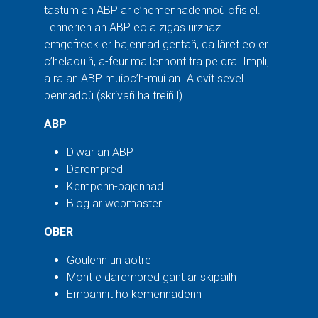
tastum an ABP ar c’hemennadennoù ofisiel.
Lennerien an ABP eo a zigas urzhaz
emgefreek er bajennad gentañ, da lâret eo er
c’helaouiñ, a-feur ma lennont tra pe dra. Implij
a ra an ABP muioc’h-mui an IA evit sevel
pennadoù (skrivañ ha treiñ l).
ABP
Diwar an ABP
Darempred
Kempenn-pajennad
Blog ar webmaster
OBER
Goulenn un aotre
Mont e darempred gant ar skipailh
Embannit ho kemennadenn