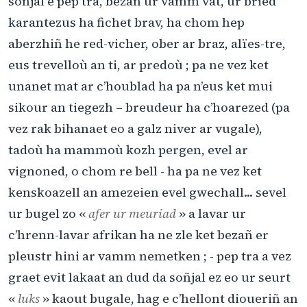
soñjal e pep tra, bezañ ur vamm vat, ur bried
karantezus ha fichet brav, ha chom hep
aberzhiñ he red-vicher, ober ar braz, alïes-tre,
eus trevelloù an ti, ar predoù ; pa ne vez ket
unanet mat ar c’houblad ha pa n’eus ket mui
sikour an tiegezh – breudeur ha c’hoarezed (pa
vez rak bihanaet eo a galz niver ar vugale),
tadoù ha mammoù kozh pergen, evel ar
vignoned, o chom re bell - ha pa ne vez ket
kenskoazell an amezeien evel gwechall... sevel
ur bugel zo «
afer ur meuriad
» a lavar ur
c’hrenn-lavar afrikan ha ne zle ket bezañ er
pleustr hini ar vamm nemetken ; - pep tra a vez
graet evit lakaat an dud da soñjal ez eo ur seurt
«
luks
» kaout bugale, hag e c’hellont dioueriñ an