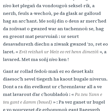
n’eo ket plegañ da vondougoù seksel-rik, a
nerzh, feuls a-wechoù, pe da glask ar galloud
hag an arc’hant. Me soñj din o deus ar merc’hed
da zoñvaat o gwazed war an tachennoù se, hag
en greont mat peurvuiañ : ur seurt
desavadurezh diechu a ziwask gwazed ‘zo, ret eo
laret. «
Evit reizhañ ur bleiz eo ret henn dimeziñ
», a
lavared. Met ma soñj n’eo ken !
Gant ar rollad fedoù-mañ ez eo deuet kalz
diaesoc’h sevel tiegezh ha kaout bugale niverus.
Dont a ra din evelkent ur c’hrennlavar all a ve
mat lavarout d’ar c’houbladoù : «
Pa zeu Yann e
teu gant e damm (boued)
» : Pa vez ganet ur bugel
e vo pourvezet d’e ezhommoù gant Ragevezh