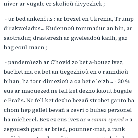
niver ar vugale er skolioù divyezhek ;
- ur bed ankenïus : ar brezel en Ukrenia, Trump
dirakweladus... Kudennoù tommadur an hin, ar
saotradur, drasterezh ar gweleadoù kailh, gaz
hag eoul-maen ;
- pandemïezh ar C’hovid zo bet a-bouez ivez,
bac’het ma oa bet an tiegezhioù en o ranndioù
bihan, ha torr-dimezioù a oa bet e leizh... - 30 %
eus ar maouezed ne fell ket dezho kaout bugale
e Frañs. Ne fell ket dezho bezañ strobet ganto ha
chom hep gellet bevañ a zevri o buhez personel
ha micherel. Bez ez eus ivez ar «
samm-spered
» a
zegouezh gant ar bried, pounner-mat, a rank