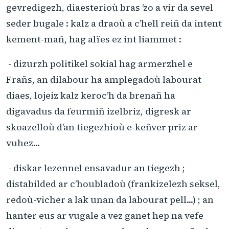
gevredigezh, diaesterioù bras ’zo a vir da sevel
seder bugale : kalz a draoù a c’hell reiñ da intent
kement-mañ, hag alïes ez int liammet :
- dizurzh politikel sokial hag armerzhel e
Frañs, an dilabour ha amplegadoù labourat
diaes, lojeiz kalz keroc’h da brenañ ha
digavadus da feurmiñ izelbriz, digresk ar
skoazelloù d’an tiegezhioù e-keñver priz ar
vuhez...
- diskar lezennel ensavadur an tiegezh ;
distabilded ar c’houbladoù (frankizelezh seksel,
redoù-vicher a lak unan da labourat pell...) ; an
hanter eus ar vugale a vez ganet hep na vefe