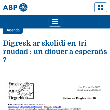
Agenda
Digresk ar skolidi en tri
roudad : un diouer a esperañs
?