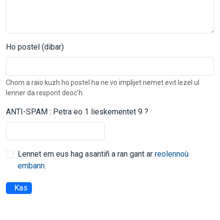
Ho postel (dibar)
Chom a raio kuzh ho postel ha ne vo implijet nemet evit lezel ul
lenner da respont deoc'h.
ANTI-SPAM : Petra eo 1 lieskementet 9 ?
Lennet em eus hag asantiñ a ran gant ar
reolennoù
embann
.
Kas