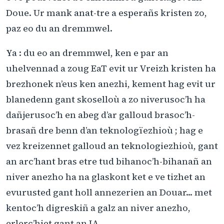
Doue. Ur mank anat-tre a esperañs kristen zo,
paz eo du an dremmwel.
Ya : du eo an dremmwel, ken e par an
uhelvennad a zoug EaT evit ur Vreizh kristen ha
brezhonek n’eus ken anezhi, kement hag evit ur
blanedenn gant skoselloù a zo niverusoc’h ha
dañjerusoc’h en abeg d’ar galloud brasoc’h-
brasañ dre benn d’an teknologïezhioù ; hag e
vez kreizennet galloud an teknologiezhioù, gant
an arc’hant bras etre tud bihanoc’h-bihanañ an
niver anezho ha na glaskont ket e ve tizhet an
evurusted gant holl annezerien an Douar... met
kentoc’h digreskiñ a galz an niver anezho,
erlerc’hiet gant an IA...