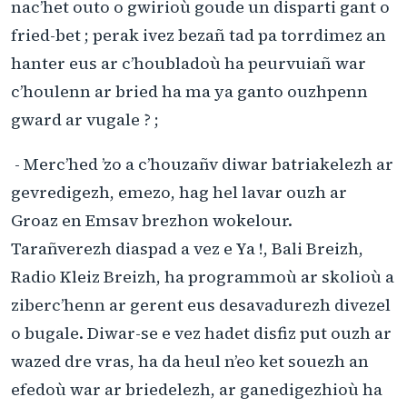
nac’het outo o gwirioù goude un disparti gant o
fried-bet ; perak ivez bezañ tad pa torrdimez an
hanter eus ar c’houbladoù ha peurvuiañ war
c’houlenn ar bried ha ma ya ganto ouzhpenn
gward ar vugale ? ;
- Merc’hed ’zo a c’houzañv diwar batriakelezh ar
gevredigezh, emezo, hag hel lavar ouzh ar
Groaz en Emsav brezhon wokelour.
Tarañverezh diaspad a vez e Ya !, Bali Breizh,
Radio Kleiz Breizh, ha programmoù ar skolioù a
ziberc’henn ar gerent eus desavadurezh divezel
o bugale. Diwar-se e vez hadet disfiz put ouzh ar
wazed dre vras, ha da heul n’eo ket souezh an
efedoù war ar briedelezh, ar ganedigezhioù ha