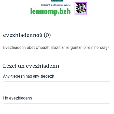
evezhiadennoù (0)
Evezhiadenn ebet c'hoazh. Bezit ar re gentañ o reiñ ho soñj !
Lezel un evezhiadenn
Anv-tiegezh hag anv-tiegezh
Ho evezhiadenn