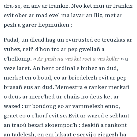
dra-se, en anv ar frankiz. N’eo ket mui ur frankiz
evit ober ar mad evel ma lavar an Iliz, met ar
pezh a garer hepmuiken ;
Padal, un dlead hag un evurusted eo treuzkas ar
vuhez, reiñ d’hon tro ar pep gwellañ a
c’hellomp. «
Ar pezh na vez ket roet a vez koller
» a
veze laret. An hent ordinal e buhez an dud,
merket en o boud, eo ar briedelezh evit ar pep
brasañ eus an dud. Memestra e ranker merkañ
o deus ar merc’hed ur chañs n’o deus ket ar
wazed : ur bondoug eo ar vammelezh enno,
graet eo o c’horf evit se. Evit ar wazed e seblant
an traoù bezañ skoempoc’h : deskiñ a rankont
an tadelezh, en em lakaat e servij o ziegezh ha