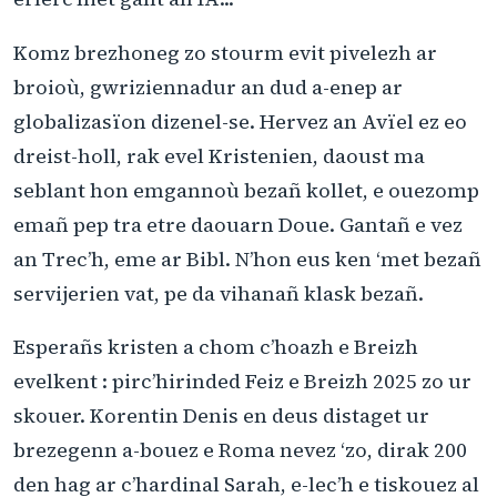
Komz brezhoneg zo stourm evit pivelezh ar
broioù, gwriziennadur an dud a-enep ar
globalizasïon dizenel-se. Hervez an Avïel ez eo
dreist-holl, rak evel Kristenien, daoust ma
seblant hon emgannoù bezañ kollet, e ouezomp
emañ pep tra etre daouarn Doue. Gantañ e vez
an Trec’h, eme ar Bibl. N’hon eus ken ‘met bezañ
servijerien vat, pe da vihanañ klask bezañ.
Esperañs kristen a chom c’hoazh e Breizh
evelkent : pirc’hirinded Feiz e Breizh 2025 zo ur
skouer. Korentin Denis en deus distaget ur
brezegenn a-bouez e Roma nevez ‘zo, dirak 200
den hag ar c’hardinal Sarah, e-lec’h e tiskouez al