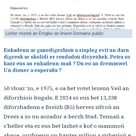
Lizher miziek an Emglev an linenn Domaine public
Enkadenn ar ganedigezhioù a zispleg evit un darn
digresk ar skolidi er roudadoù divyezhek. Petra zo
kaoz eus an enkadenn-mañ ? Du eo an dremmwel.
Un diouer a esperañs ?
50 vloaz ‘zo, e 1975, e oa bet votet lezenn Veil an
diforzhioù-bugale. E 2024 ez eus bet 13,338
diforzhadenn e Breizh (B5) hervez sifroù an
Drees a zo un aozadur a-berzh Stad. Tennañ a
c’heller eta ez eus bet lazhet e kof o mammoù
abaoe, ouzhpenn un hanter milion a vuhezioù e