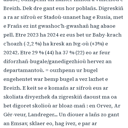
Breizh. Dek dre gant eus hor poblañs. Digreskiñ
a ra ar sifroù er Stadoù-unanet hag e Rusia, met
e Frañs ez int gwashoc’h-gwashañ hag abaoe
pell. Etre 2023 ha 2024 ez eus bet ur Baby-krach
c’hoazh (-2,2 %) ha kresk an Ivg-où (+3%) e
20242. Etre 29 % (44) ha 37 % (22) eo ar feur
diforzhañ-bugale/ganedigezhioù hervez an
departamantoù. = ouzhpenn ur bugel
engehentet war bemp bugel a vez lazhet e
Breizh. E keit se e komañs ar sifroù eus ar
skoliata divyezhek da zigreskiñ daoust ma oa
bet digoret skolioù ar bloaz-mañ : en Orvez, Ar
Gêr-veur, Landreger... Un diouer a lañs zo gant
an Emsav, sklaer eo, hag ivez, e par ar