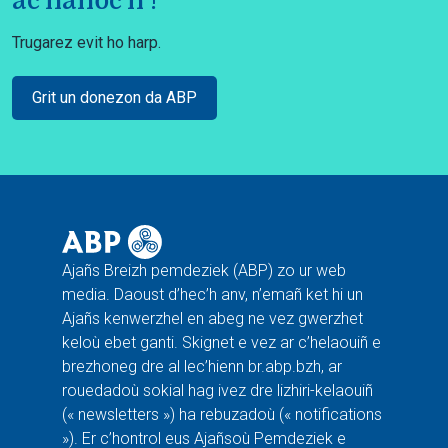
ac'hanoc'h !
Trugarez evit ho harp.
Grit un donezon da ABP
Ajañs Breizh pemdeziek (ABP) zo ur web
media. Daoust d’hec’h anv, n’emañ ket hi un
Ajañs kenwerzhel en abeg ne vez gwerzhet
keloù ebet ganti. Skignet e vez ar c’helaouiñ e
brezhoneg dre al lec’hienn br.abp.bzh, ar
rouedadoù sokial hag ivez dre lizhiri-kelaouiñ
(« newsletters ») ha rebuzadoù (« notifications
»). Er c’hontrol eus Ajañsoù Pemdeziek e